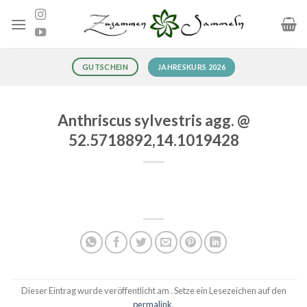
Zum
Inhalt
springen
JAHRESKURS 2026
GUTSCHEIN
Anthriscus sylvestris agg. @
52.5718892,14.1019428
Dieser Eintrag wurde veröffentlicht am . Setze ein Lesezeichen auf den
permalink
.