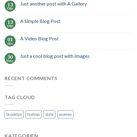
Just another post with A Gallery
13
Okt.
A Simple Blog Post
13
Okt.
A Video Blog Post
01
Jan.
Just a cool blog post with Images
30
Dez.
RECENT COMMENTS
TAG CLOUD
brooklyn
fashion
style
women
KATEGORIEN