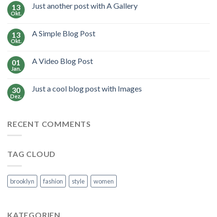
Just another post with A Gallery
13
Okt.
A Simple Blog Post
13
Okt.
A Video Blog Post
01
Jan.
Just a cool blog post with Images
30
Dez.
RECENT COMMENTS
TAG CLOUD
brooklyn
fashion
style
women
KATEGORIEN