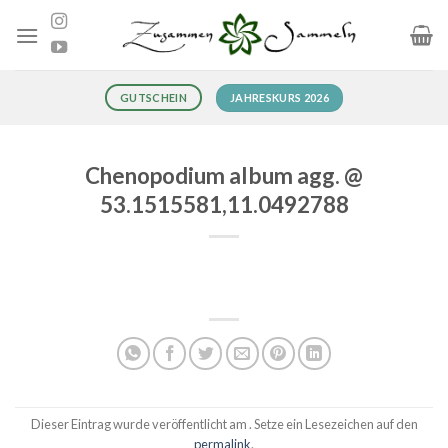
Zum
Inhalt
springen
JAHRESKURS 2026
GUTSCHEIN
Chenopodium album agg. @
53.1515581,11.0492788
Dieser Eintrag wurde veröffentlicht am . Setze ein Lesezeichen auf den
permalink
.