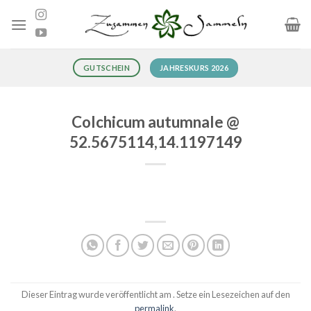
Zum
Inhalt
springen
JAHRESKURS 2026
GUTSCHEIN
Colchicum autumnale @
52.5675114,14.1197149
Dieser Eintrag wurde veröffentlicht am . Setze ein Lesezeichen auf den
permalink
.