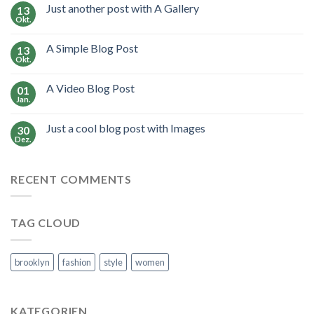
Just another post with A Gallery
13
Okt.
A Simple Blog Post
13
Okt.
A Video Blog Post
01
Jan.
Just a cool blog post with Images
30
Dez.
RECENT COMMENTS
TAG CLOUD
brooklyn
fashion
style
women
KATEGORIEN