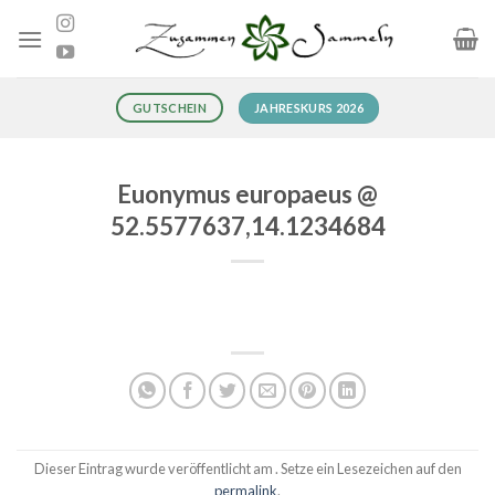
Zum
Inhalt
springen
JAHRESKURS 2026
GUTSCHEIN
Euonymus europaeus @
52.5577637,14.1234684
Dieser Eintrag wurde veröffentlicht am . Setze ein Lesezeichen auf den
permalink
.