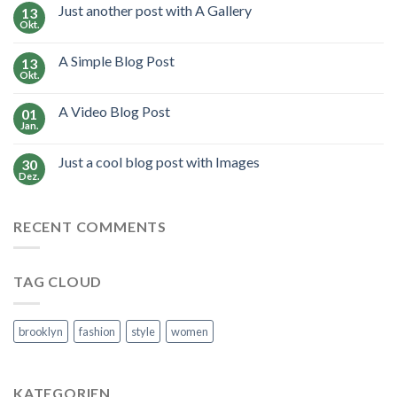
Just another post with A Gallery
13
Okt.
A Simple Blog Post
13
Okt.
A Video Blog Post
01
Jan.
Just a cool blog post with Images
30
Dez.
RECENT COMMENTS
TAG CLOUD
brooklyn
fashion
style
women
KATEGORIEN