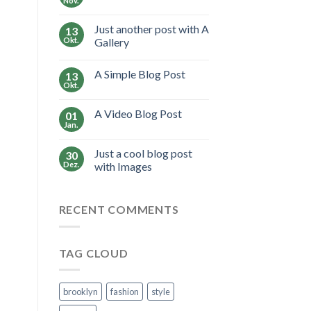
Nov.
Just another post with A
13
Okt.
Gallery
A Simple Blog Post
13
Okt.
A Video Blog Post
01
Jan.
Just a cool blog post
30
Dez.
with Images
RECENT COMMENTS
TAG CLOUD
brooklyn
fashion
style