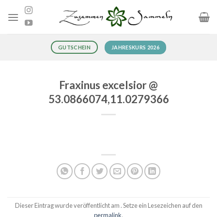
Zum
Inhalt
springen
JAHRESKURS 2026
GUTSCHEIN
Fraxinus excelsior @
53.0866074,11.0279366
Dieser Eintrag wurde veröffentlicht am . Setze ein Lesezeichen auf den
permalink
.