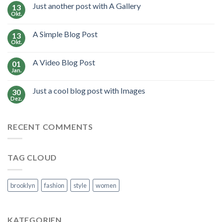
Just another post with A Gallery
13
Okt.
A Simple Blog Post
13
Okt.
A Video Blog Post
01
Jan.
Just a cool blog post with Images
30
Dez.
RECENT COMMENTS
TAG CLOUD
brooklyn
fashion
style
women
KATEGORIEN