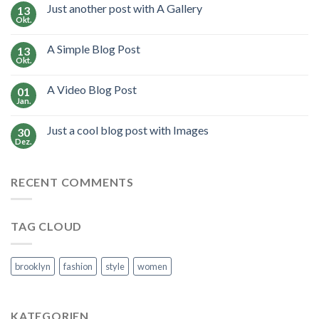
Just another post with A Gallery
13
Okt.
A Simple Blog Post
13
Okt.
A Video Blog Post
01
Jan.
Just a cool blog post with Images
30
Dez.
RECENT COMMENTS
TAG CLOUD
brooklyn
fashion
style
women
KATEGORIEN