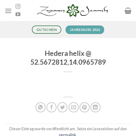
Zum
Inhalt
springen
JAHRESKURS 2026
GUTSCHEIN
Hedera helix @
52.5672812,14.0965789
Dieser Eintrag wurde veröffentlicht am . Setze ein Lesezeichen auf den
permalink
.