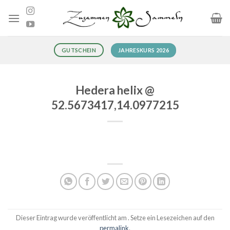
Zum
Inhalt
springen
JAHRESKURS 2026
GUTSCHEIN
Hedera helix @
52.5673417,14.0977215
Dieser Eintrag wurde veröffentlicht am . Setze ein Lesezeichen auf den
permalink
.