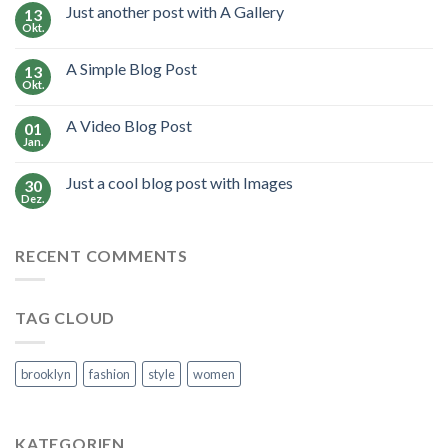
Just another post with A Gallery
13
Okt.
A Simple Blog Post
13
Okt.
A Video Blog Post
01
Jan.
Just a cool blog post with Images
30
Dez.
RECENT COMMENTS
TAG CLOUD
brooklyn
fashion
style
women
KATEGORIEN