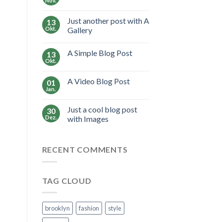
Nov.
Just another post with A
13
Okt.
Gallery
A Simple Blog Post
13
Okt.
A Video Blog Post
01
Jan.
Just a cool blog post
30
Dez.
with Images
RECENT COMMENTS
TAG CLOUD
brooklyn
fashion
style