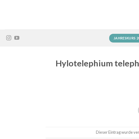
Zum
Inhalt
springen
JAHRESKURS 2
Hylotelephium telep
Dieser Eintrag wurde verö