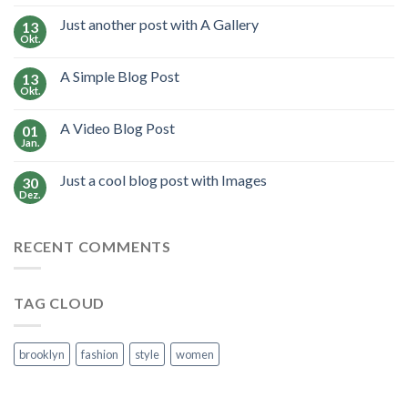
Just another post with A Gallery
13
Okt.
A Simple Blog Post
13
Okt.
A Video Blog Post
01
Jan.
Just a cool blog post with Images
30
Dez.
RECENT COMMENTS
TAG CLOUD
brooklyn
fashion
style
women