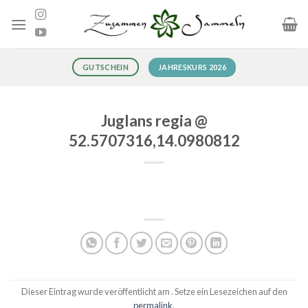
Zum
Inhalt
springen
JAHRESKURS 2026
GUTSCHEIN
Juglans regia @
52.5707316,14.0980812
Dieser Eintrag wurde veröffentlicht am . Setze ein Lesezeichen auf den
permalink
.