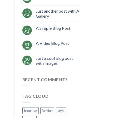
Nov.
Just another post with A
13
Okt.
Gallery
A Simple Blog Post
13
Okt.
A Video Blog Post
01
Jan.
Just a cool blog post
30
Dez.
with Images
RECENT COMMENTS
TAG CLOUD
brooklyn
fashion
style