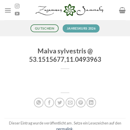
Zum
Inhalt
springen
JAHRESKURS 2026
GUTSCHEIN
Malva sylvestris @
53.1515677,11.0493963
Dieser Eintrag wurde veröffentlicht am . Setze ein Lesezeichen auf den
permalink
.