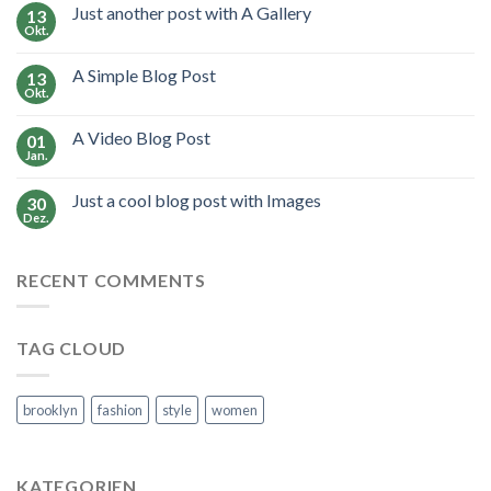
Just another post with A Gallery
13
Okt.
A Simple Blog Post
13
Okt.
A Video Blog Post
01
Jan.
Just a cool blog post with Images
30
Dez.
RECENT COMMENTS
TAG CLOUD
brooklyn
fashion
style
women
KATEGORIEN