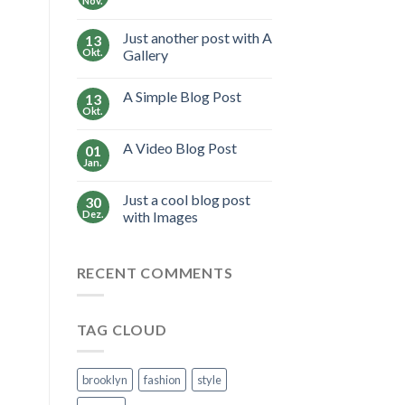
Nov.
Just another post with A
13
Okt.
Gallery
A Simple Blog Post
13
Okt.
A Video Blog Post
01
Jan.
Just a cool blog post
30
Dez.
with Images
RECENT COMMENTS
TAG CLOUD
brooklyn
fashion
style