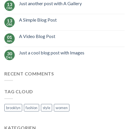
Just another post with A Gallery
13
Okt.
A Simple Blog Post
13
Okt.
A Video Blog Post
01
Jan.
Just a cool blog post with Images
30
Dez.
RECENT COMMENTS
TAG CLOUD
brooklyn
fashion
style
women
KATEGORIEN