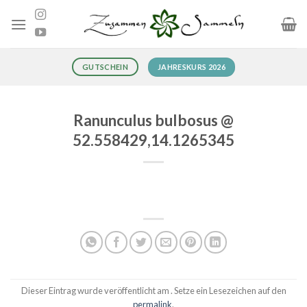
Zum
Inhalt
springen
JAHRESKURS 2026
GUTSCHEIN
Ranunculus bulbosus @
52.558429,14.1265345
Dieser Eintrag wurde veröffentlicht am . Setze ein Lesezeichen auf den
permalink
.