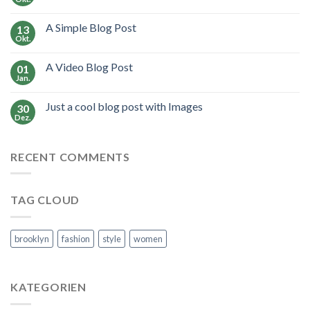
A Simple Blog Post
13
Okt.
A Video Blog Post
01
Jan.
Just a cool blog post with Images
30
Dez.
RECENT COMMENTS
TAG CLOUD
brooklyn
fashion
style
women
KATEGORIEN