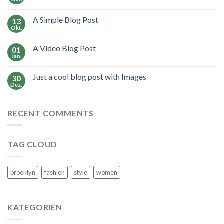
A Simple Blog Post
13
Okt.
A Video Blog Post
01
Jan.
Just a cool blog post with Images
30
Dez.
RECENT COMMENTS
TAG CLOUD
brooklyn
fashion
style
women
KATEGORIEN