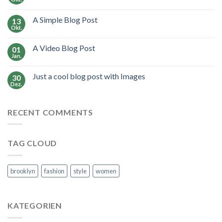
A Simple Blog Post
13
Okt.
A Video Blog Post
01
Jan.
Just a cool blog post with Images
30
Dez.
RECENT COMMENTS
TAG CLOUD
brooklyn
fashion
style
women
KATEGORIEN