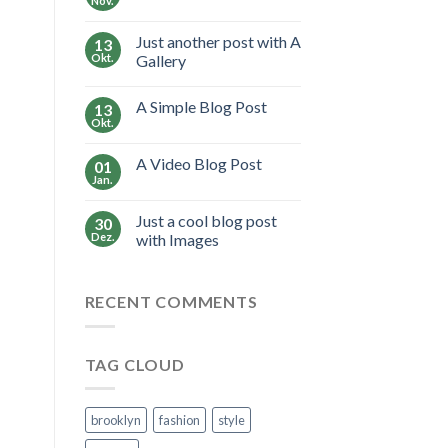
Nov.
Just another post with A
13
Okt.
Gallery
A Simple Blog Post
13
Okt.
A Video Blog Post
01
Jan.
Just a cool blog post
30
Dez.
with Images
RECENT COMMENTS
TAG CLOUD
brooklyn
fashion
style