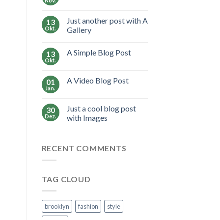
Nov.
Just another post with A
13
Okt.
Gallery
A Simple Blog Post
13
Okt.
A Video Blog Post
01
Jan.
Just a cool blog post
30
Dez.
with Images
RECENT COMMENTS
TAG CLOUD
brooklyn
fashion
style