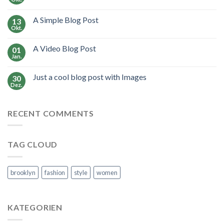
A Simple Blog Post
13
Okt.
A Video Blog Post
01
Jan.
Just a cool blog post with Images
30
Dez.
RECENT COMMENTS
TAG CLOUD
brooklyn
fashion
style
women
KATEGORIEN