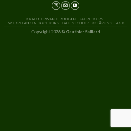
KRAEUTERWANDERUNGEN
JAHRESKURS
WILDPFLANZEN KOCHKURS
DATENSCHUTZERKLÄRUNG
AGB
Copyright 2026 ©
Gauthier Saillard