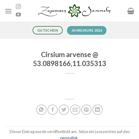
Zum
Inhalt
springen
JAHRESKURS 2026
GUTSCHEIN
Cirsium arvense @
53.0898166,11.035313
Dieser Eintrag wurde veröffentlicht am . Setze ein Lesezeichen auf den
permalink
.