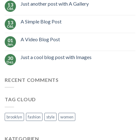
Just another post with A Gallery
13
Okt.
A Simple Blog Post
13
Okt.
A Video Blog Post
01
Jan.
Just a cool blog post with Images
30
Dez.
RECENT COMMENTS
TAG CLOUD
brooklyn
fashion
style
women
KATEGORIEN