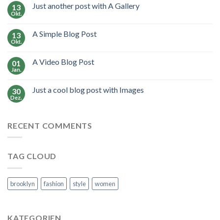
Just another post with A Gallery
13
Okt.
A Simple Blog Post
13
Okt.
A Video Blog Post
01
Jan.
Just a cool blog post with Images
30
Dez.
RECENT COMMENTS
TAG CLOUD
brooklyn
fashion
style
women
KATEGORIEN