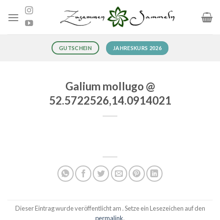
Zum
Inhalt
springen
JAHRESKURS 2026
GUTSCHEIN
Galium mollugo @
52.5722526,14.0914021
Dieser Eintrag wurde veröffentlicht am . Setze ein Lesezeichen auf den
permalink
.