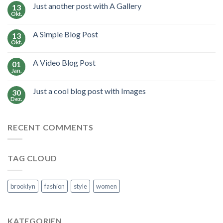
Just another post with A Gallery
13
Okt.
A Simple Blog Post
13
Okt.
A Video Blog Post
01
Jan.
Just a cool blog post with Images
30
Dez.
RECENT COMMENTS
TAG CLOUD
brooklyn
fashion
style
women
KATEGORIEN