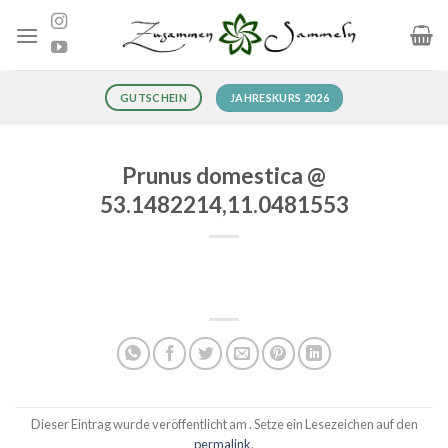
Zum
Inhalt
springen
JAHRESKURS 2026
GUTSCHEIN
Prunus domestica @
53.1482214,11.0481553
Dieser Eintrag wurde veröffentlicht am . Setze ein Lesezeichen auf den
permalink
.